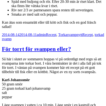
Späd med buljong och rör. Efter 20-30 min är riset klart. Det
ska finns lite vätska kvar i riset.
Riv ner 2/3 av parmesanen spara resten till serveringen.
Smaka av med salt och peppar.
Kan ätas som ensamrätt eller till kött och fisk och en god fräsch
sallad!
Postat
Författare
Kategorier
Taggar
2014-08-14
2014-08-11
admin
Recept
,
Torkasvampnytt
Recept
,
torkad
svamp
För torrt för svampen eller?
Så här i slutet av sommaren hoppas vi på ordentligt med regn så att
svamparna inte torkar bort. I våra hemtrakter är det i alla fall på tok
för torrt. I väntan på svampen kommer här ett recept på ett gott
tillbehör till fisk eller en köttbit. Något av en ny sorts svampsås.
Karl-Johanssmör
50 gram smör
25 gram torkad karl-johansvamp
salt
peppar
Lägg svampen i vatten i ca 10 min. Lägg smör i en kastrull och