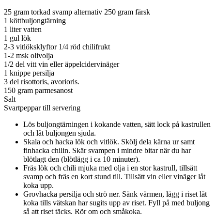
25 gram torkad svamp alternativ 250 gram färsk
1 köttbuljongtärning
1 liter vatten
1 gul lök
2-3 vitlöksklyftor 1/4 röd chilifrukt
1-2 msk olivolja
1/2 del vitt vin eller äppelcidervinäger
1 knippe persilja
3 del risottoris, avorioris.
150 gram parmesanost
Salt
Svartpeppar till servering
Lös buljongtärningen i kokande vatten, sätt lock på kastrullen
och låt buljongen sjuda.
Skala och hacka lök och vitlök. Skölj dela kärna ur samt
finhacka chilin. Skär svampen i mindre bitar när du har
blötlagt den (blötlägg i ca 10 minuter).
Fräs lök och chili mjuka med olja i en stor kastrull, tillsätt
svamp och fräs en kort stund till. Tillsätt vin eller vinäger låt
koka upp.
Grovhacka persilja och strö ner. Sänk värmen, lägg i riset låt
koka tills vätskan har sugits upp av riset. Fyll på med buljong
så att riset täcks. Rör om och småkoka.