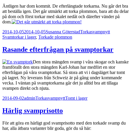
Äntligen har dom kommit. De efterlängtade torkarna. Nu går det bra
att beställa igen. Det går utmärkt att torka plommon, bara att du delar
på dom och först torkar med skalet nedåt och därefter vänder på
dom.
Postat
Författare
Kategorier
Taggar
2014-10-05
2014-10-05
Susanna Göterstad
Torkasvampnytt
Svamtorkar i lager
,
Torkade plommon
Rasande efterfrågan på svamptorkar
Den stora mängden svamp i våra skogar och kanske
framförallt den stora mängden Karl-Johan har medfört en stor
efterfrågan på våra svamptorkar. Så stora att vi i dagsläget har tomt
på lagret. Ny leverans från Schweiz är på gång under kommande
vecka. I väntan på svamptorkarna går det ju alltid bra att tillaga
svampen direkt och njuta.
Postat
Författare
Kategorier
Taggar
2014-09-02
admin
Torkasvampnytt
Tomt i lager
Härlig svamprisotto
För att göra en härligt god svamprisotto med den torkade svamp du
har, alla ätbara varianter blir goda, gör du så här: