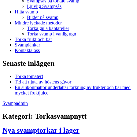
Svampsås på torkad svamp
Ljuvlig Svampsås
Hitta svamp
Bilder på svamp
Mindre lyckade metoder
Torka gula kantareller
Torka svamp i vanlig ugn
Torka frukt och bär
Svamplänkar
Kontakta oss
Senaste inläggen
Torka tomater!
Tid att njuta av höstens gåvor
En silikonmattor underlättar torkning av frukter och bär med
mycket fruktjuice
Svampadmin
Kategori:
Torkasvampnytt
Nya svamptorkar i lager