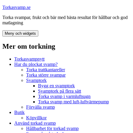
Hoppa
Torkasvamp.se
till
Torka svampar, frukt och bär med bästa resultat för hållbar och god
innehåll
matlagning
Meny och widgets
Mer om torkning
Torkasvampnytt
Har du plockat svamp?
Torka trattkantareller
Torka större svampar
Svamptork
Bygg en svamptork
Svamptork på flera sätt
Torka svamp i varmluftsugn
Torka svamp med luft-luftvärmepump
Förvälla svamp
Butik
Köpvillkor
Använd torkad svamp
Hållbarhet för torkad svamp