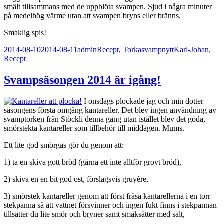
smält tillsammans med de uppblöta svampen. Sjud i några minuter
på medelhög värme utan att svampen bryns eller bränns.
Smaklig spis!
Postat
Författare
Kategorier
Taggar
2014-08-10
2014-08-11
admin
Recept
,
Torkasvampnytt
Karl-Johan
,
Recept
Svampsäsongen 2014 är igång!
I onsdags plockade jag och min dotter
säsongens första omgång kantareller. Det blev ingen användning av
svamptorken från Stöckli denna gång utan istället blev det goda,
smörstekta kantareller som tillbehör till middagen. Mums.
Ett lite god smörgås gör du genom att:
1) ta en skiva gott bröd (gärna ett inte alltför grovt bröd),
2) skiva en en bit god ost, förslagsvis g
ruyère,
3) smörstek kantareller genom att först fräsa kantarellerna i en torr
stekpanna så att vattnet försvinner och ingen fukt finns i stekpannan
tillsätter du lite smör och bryner samt smaksätter med salt,