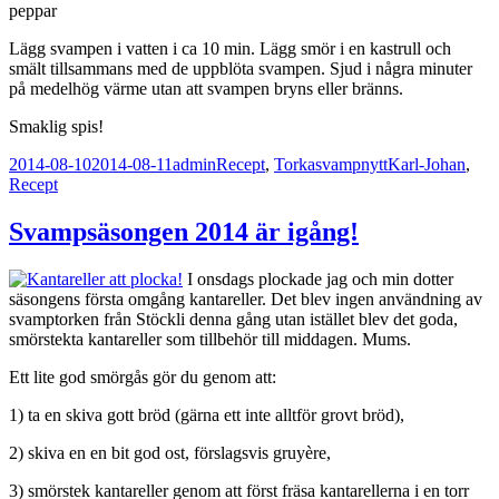
peppar
Lägg svampen i vatten i ca 10 min. Lägg smör i en kastrull och
smält tillsammans med de uppblöta svampen. Sjud i några minuter
på medelhög värme utan att svampen bryns eller bränns.
Smaklig spis!
Postat
Författare
Kategorier
Taggar
2014-08-10
2014-08-11
admin
Recept
,
Torkasvampnytt
Karl-Johan
,
Recept
Svampsäsongen 2014 är igång!
I onsdags plockade jag och min dotter
säsongens första omgång kantareller. Det blev ingen användning av
svamptorken från Stöckli denna gång utan istället blev det goda,
smörstekta kantareller som tillbehör till middagen. Mums.
Ett lite god smörgås gör du genom att:
1) ta en skiva gott bröd (gärna ett inte alltför grovt bröd),
2) skiva en en bit god ost, förslagsvis g
ruyère,
3) smörstek kantareller genom att först fräsa kantarellerna i en torr