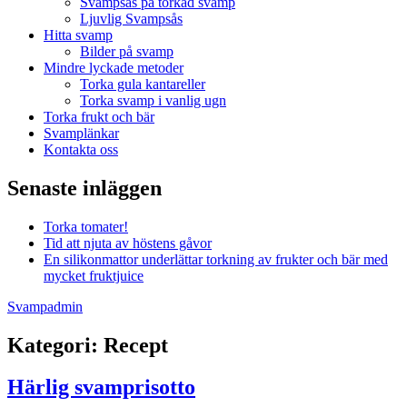
Svampsås på torkad svamp
Ljuvlig Svampsås
Hitta svamp
Bilder på svamp
Mindre lyckade metoder
Torka gula kantareller
Torka svamp i vanlig ugn
Torka frukt och bär
Svamplänkar
Kontakta oss
Senaste inläggen
Torka tomater!
Tid att njuta av höstens gåvor
En silikonmattor underlättar torkning av frukter och bär med
mycket fruktjuice
Svampadmin
Kategori:
Recept
Härlig svamprisotto