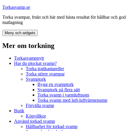
Hoppa
Torkasvamp.se
till
Torka svampar, frukt och bär med bästa resultat för hållbar och god
innehåll
matlagning
Meny och widgets
Mer om torkning
Torkasvampnytt
Har du plockat svamp?
Torka trattkantareller
Torka större svampar
Svamptork
Bygg en svamptork
Svamptork på flera sätt
Torka svamp i varmluftsugn
Torka svamp med luft-luftvärmepump
Förvälla svamp
Butik
Köpvillkor
Använd torkad svamp
Hållbarhet för torkad svamp