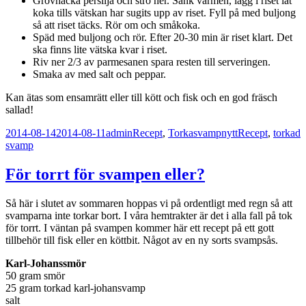
Grovhacka persilja och strö ner. Sänk värmen, lägg i riset låt
koka tills vätskan har sugits upp av riset. Fyll på med buljong
så att riset täcks. Rör om och småkoka.
Späd med buljong och rör. Efter 20-30 min är riset klart. Det
ska finns lite vätska kvar i riset.
Riv ner 2/3 av parmesanen spara resten till serveringen.
Smaka av med salt och peppar.
Kan ätas som ensamrätt eller till kött och fisk och en god fräsch
sallad!
Postat
Författare
Kategorier
Taggar
2014-08-14
2014-08-11
admin
Recept
,
Torkasvampnytt
Recept
,
torkad
svamp
För torrt för svampen eller?
Så här i slutet av sommaren hoppas vi på ordentligt med regn så att
svamparna inte torkar bort. I våra hemtrakter är det i alla fall på tok
för torrt. I väntan på svampen kommer här ett recept på ett gott
tillbehör till fisk eller en köttbit. Något av en ny sorts svampsås.
Karl-Johanssmör
50 gram smör
25 gram torkad karl-johansvamp
salt