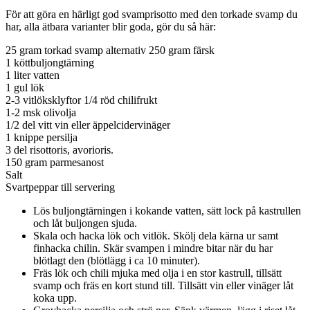
För att göra en härligt god svamprisotto med den torkade svamp du
har, alla ätbara varianter blir goda, gör du så här:
25 gram torkad svamp alternativ 250 gram färsk
1 köttbuljongtärning
1 liter vatten
1 gul lök
2-3 vitlöksklyftor 1/4 röd chilifrukt
1-2 msk olivolja
1/2 del vitt vin eller äppelcidervinäger
1 knippe persilja
3 del risottoris, avorioris.
150 gram parmesanost
Salt
Svartpeppar till servering
Lös buljongtärningen i kokande vatten, sätt lock på kastrullen
och låt buljongen sjuda.
Skala och hacka lök och vitlök. Skölj dela kärna ur samt
finhacka chilin. Skär svampen i mindre bitar när du har
blötlagt den (blötlägg i ca 10 minuter).
Fräs lök och chili mjuka med olja i en stor kastrull, tillsätt
svamp och fräs en kort stund till. Tillsätt vin eller vinäger låt
koka upp.