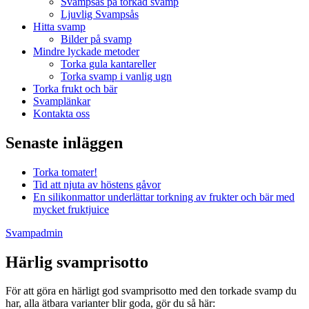
Svampsås på torkad svamp
Ljuvlig Svampsås
Hitta svamp
Bilder på svamp
Mindre lyckade metoder
Torka gula kantareller
Torka svamp i vanlig ugn
Torka frukt och bär
Svamplänkar
Kontakta oss
Senaste inläggen
Torka tomater!
Tid att njuta av höstens gåvor
En silikonmattor underlättar torkning av frukter och bär med
mycket fruktjuice
Svampadmin
Härlig svamprisotto
För att göra en härligt god svamprisotto med den torkade svamp du
har, alla ätbara varianter blir goda, gör du så här: