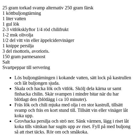
25 gram torkad svamp alternativ 250 gram färsk
1 köttbuljongtärning
1 liter vatten
1 gul lök
2-3 vitlöksklyftor 1/4 röd chilifrukt
1-2 msk olivolja
1/2 del vitt vin eller äppelcidervinäger
1 knippe persilja
3 del risottoris, avorioris.
150 gram parmesanost
Salt
Svartpeppar till servering
Lös buljongtärningen i kokande vatten, sätt lock på kastrullen
och låt buljongen sjuda.
Skala och hacka lök och vitlök. Skölj dela kärna ur samt
finhacka chilin. Skär svampen i mindre bitar när du har
blötlagt den (blötlägg i ca 10 minuter).
Fräs lök och chili mjuka med olja i en stor kastrull, tillsätt
svamp och fräs en kort stund till. Tillsätt vin eller vinäger låt
koka upp.
Grovhacka persilja och strö ner. Sänk värmen, lägg i riset låt
koka tills vätskan har sugits upp av riset. Fyll på med buljong
så att riset täcks. Rör om och småkoka.