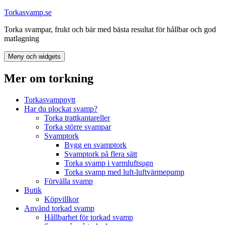
Hoppa
Torkasvamp.se
till
Torka svampar, frukt och bär med bästa resultat för hållbar och god
innehåll
matlagning
Meny och widgets
Mer om torkning
Torkasvampnytt
Har du plockat svamp?
Torka trattkantareller
Torka större svampar
Svamptork
Bygg en svamptork
Svamptork på flera sätt
Torka svamp i varmluftsugn
Torka svamp med luft-luftvärmepump
Förvälla svamp
Butik
Köpvillkor
Använd torkad svamp
Hållbarhet för torkad svamp