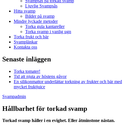
Svampsås på torkad svamp
Ljuvlig Svampsås
Hitta svamp
Bilder på svamp
Mindre lyckade metoder
Torka gula kantareller
Torka svamp i vanlig ugn
Torka frukt och bär
Svamplänkar
Kontakta oss
Senaste inläggen
Torka tomater!
Tid att njuta av höstens gåvor
En silikonmattor underlättar torkning av frukter och bär med
mycket fruktjuice
Svampadmin
Hållbarhet för torkad svamp
Torkad svamp håller i en evighet. Eller åtminstone nästan.