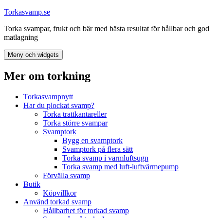
Hoppa
Torkasvamp.se
till
Torka svampar, frukt och bär med bästa resultat för hållbar och god
innehåll
matlagning
Meny och widgets
Mer om torkning
Torkasvampnytt
Har du plockat svamp?
Torka trattkantareller
Torka större svampar
Svamptork
Bygg en svamptork
Svamptork på flera sätt
Torka svamp i varmluftsugn
Torka svamp med luft-luftvärmepump
Förvälla svamp
Butik
Köpvillkor
Använd torkad svamp
Hållbarhet för torkad svamp