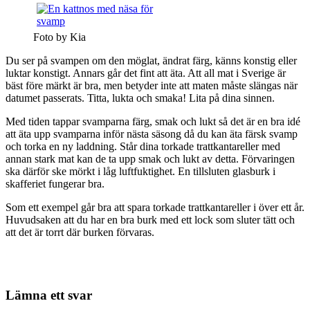
Foto by Kia
Du ser på svampen om den möglat, ändrat färg, känns konstig eller
luktar konstigt. Annars går det fint att äta. Att all mat i Sverige är
bäst före märkt är bra, men betyder inte att maten måste slängas när
datumet passerats. Titta, lukta och smaka! Lita på dina sinnen.
Med tiden tappar svamparna färg, smak och lukt så det är en bra idé
att äta upp svamparna inför nästa säsong då du kan äta färsk svamp
och torka en ny laddning. Står dina torkade trattkantareller med
annan stark mat kan de ta upp smak och lukt av detta. Förvaringen
ska därför ske mörkt i låg luftfuktighet. En tillsluten glasburk i
skafferiet fungerar bra.
Som ett exempel går bra att spara torkade trattkantareller i över ett år.
Huvudsaken att du har en bra burk med ett lock som sluter tätt och
att det är torrt där burken förvaras.
Lämna ett svar