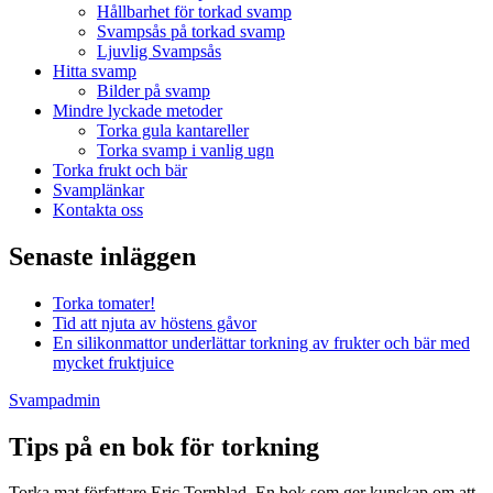
Hållbarhet för torkad svamp
Svampsås på torkad svamp
Ljuvlig Svampsås
Hitta svamp
Bilder på svamp
Mindre lyckade metoder
Torka gula kantareller
Torka svamp i vanlig ugn
Torka frukt och bär
Svamplänkar
Kontakta oss
Senaste inläggen
Torka tomater!
Tid att njuta av höstens gåvor
En silikonmattor underlättar torkning av frukter och bär med
mycket fruktjuice
Svampadmin
Tips på en bok för torkning
Torka mat författare Eric Tornblad. En bok som ger kunskap om att