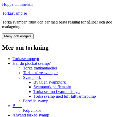
Hoppa till innehåll
Torkasvamp.se
Torka svampar, frukt och bär med bästa resultat för hållbar och god
matlagning
Meny och widgets
Mer om torkning
Torkasvampnytt
Har du plockat svamp?
Torka trattkantareller
Torka större svampar
Svamptork
Bygg en svamptork
Svamptork på flera sätt
Torka svamp i varmluftsugn
Torka svamp med luft-luftvärmepump
Förvälla svamp
Butik
Köpvillkor
Använd torkad svamp