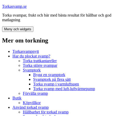
Hoppa
Torkasvamp.se
till
Torka svampar, frukt och bär med bästa resultat för hållbar och god
innehåll
matlagning
Meny och widgets
Mer om torkning
Torkasvampnytt
Har du plockat svamp?
Torka trattkantareller
Torka större svampar
Svamptork
Bygg en svamptork
Svamptork på flera sätt
Torka svamp i varmluftsugn
Torka svamp med luft-luftvärmepump
Förvälla svamp
Butik
Köpvillkor
Använd torkad svamp
Hållbarhet för torkad svamp