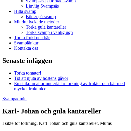
Svampsås på torkad svamp
Ljuvlig Svampsås
Hitta svamp
Bilder på svamp
Mindre lyckade metoder
Torka gula kantareller
Torka svamp i vanlig ugn
Torka frukt och bär
Svamplänkar
Kontakta oss
Senaste inläggen
Torka tomater!
Tid att njuta av höstens gåvor
En silikonmattor underlättar torkning av frukter och bär med
mycket fruktjuice
Svampadmin
Karl- Johan och gula kantareller
I sikte för torkning, Karl- Johan och gula kantareller. Mums