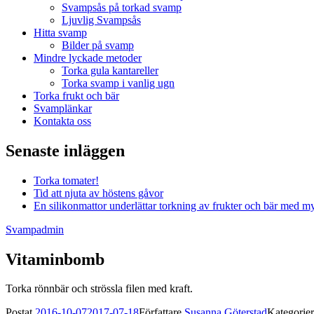
Svampsås på torkad svamp
Ljuvlig Svampsås
Hitta svamp
Bilder på svamp
Mindre lyckade metoder
Torka gula kantareller
Torka svamp i vanlig ugn
Torka frukt och bär
Svamplänkar
Kontakta oss
Senaste inläggen
Torka tomater!
Tid att njuta av höstens gåvor
En silikonmattor underlättar torkning av frukter och bär med my
Svampadmin
Vitaminbomb
Torka rönnbär och strössla filen med kraft.
Postat
2016-10-07
2017-07-18
Författare
Susanna Göterstad
Kategorie