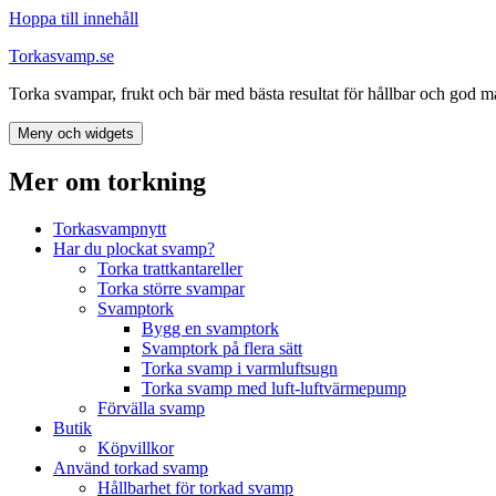
Hoppa till innehåll
Torkasvamp.se
Torka svampar, frukt och bär med bästa resultat för hållbar och god m
Meny och widgets
Mer om torkning
Torkasvampnytt
Har du plockat svamp?
Torka trattkantareller
Torka större svampar
Svamptork
Bygg en svamptork
Svamptork på flera sätt
Torka svamp i varmluftsugn
Torka svamp med luft-luftvärmepump
Förvälla svamp
Butik
Köpvillkor
Använd torkad svamp
Hållbarhet för torkad svamp