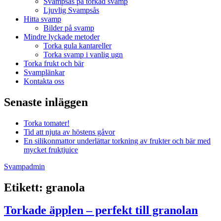
Svampsås på torkad svamp
Ljuvlig Svampsås
Hitta svamp
Bilder på svamp
Mindre lyckade metoder
Torka gula kantareller
Torka svamp i vanlig ugn
Torka frukt och bär
Svamplänkar
Kontakta oss
Senaste inläggen
Torka tomater!
Tid att njuta av höstens gåvor
En silikonmattor underlättar torkning av frukter och bär med
mycket fruktjuice
Svampadmin
Etikett:
granola
Torkade äpplen – perfekt till granolan