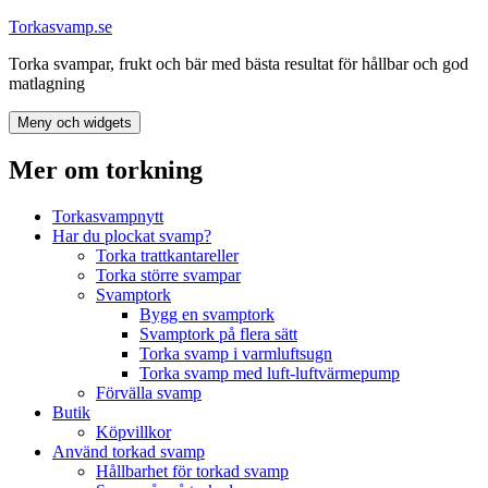
Hoppa
Torkasvamp.se
till
Torka svampar, frukt och bär med bästa resultat för hållbar och god
innehåll
matlagning
Meny och widgets
Mer om torkning
Torkasvampnytt
Har du plockat svamp?
Torka trattkantareller
Torka större svampar
Svamptork
Bygg en svamptork
Svamptork på flera sätt
Torka svamp i varmluftsugn
Torka svamp med luft-luftvärmepump
Förvälla svamp
Butik
Köpvillkor
Använd torkad svamp
Hållbarhet för torkad svamp