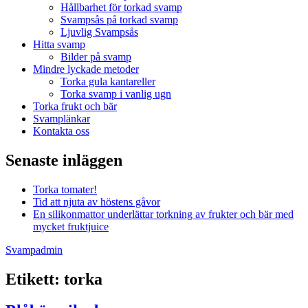
Hållbarhet för torkad svamp
Svampsås på torkad svamp
Ljuvlig Svampsås
Hitta svamp
Bilder på svamp
Mindre lyckade metoder
Torka gula kantareller
Torka svamp i vanlig ugn
Torka frukt och bär
Svamplänkar
Kontakta oss
Senaste inläggen
Torka tomater!
Tid att njuta av höstens gåvor
En silikonmattor underlättar torkning av frukter och bär med
mycket fruktjuice
Svampadmin
Etikett:
torka