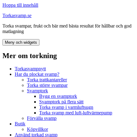
Hoppa till innehåll
Torkasvamp.se
Torka svampar, frukt och bär med bästa resultat för hållbar och god
matlagning
Meny och widgets
Mer om torkning
Torkasvampnytt
Har du plockat svamp?
Torka trattkantareller
Torka större svampar
Svamptork
Bygg en svamptork
Svamptork på flera sätt
Torka svamp i varmluftsugn
Torka svamp med luft-luftvärmepump
Förvälla svamp
Butik
Köpvillkor
Använd torkad svamp