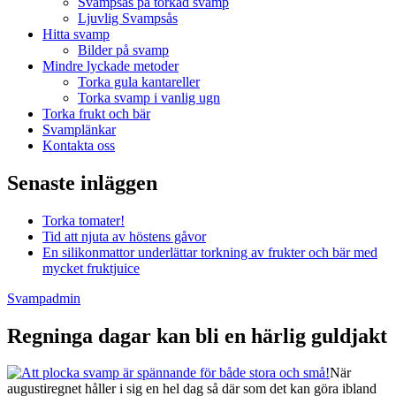
Svampsås på torkad svamp
Ljuvlig Svampsås
Hitta svamp
Bilder på svamp
Mindre lyckade metoder
Torka gula kantareller
Torka svamp i vanlig ugn
Torka frukt och bär
Svamplänkar
Kontakta oss
Senaste inläggen
Torka tomater!
Tid att njuta av höstens gåvor
En silikonmattor underlättar torkning av frukter och bär med
mycket fruktjuice
Svampadmin
Regninga dagar kan bli en härlig guldjakt
När
augustiregnet håller i sig en hel dag så där som det kan göra ibland