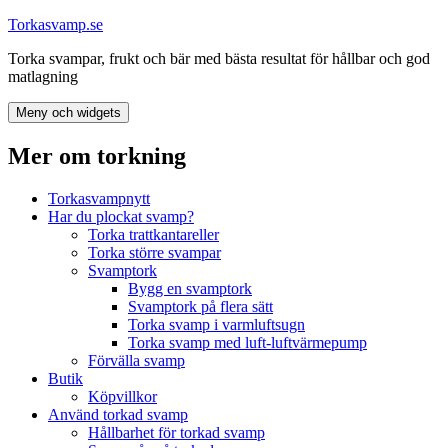
Hoppa
Torkasvamp.se
till
Torka svampar, frukt och bär med bästa resultat för hållbar och god
innehåll
matlagning
Meny och widgets
Mer om torkning
Torkasvampnytt
Har du plockat svamp?
Torka trattkantareller
Torka större svampar
Svamptork
Bygg en svamptork
Svamptork på flera sätt
Torka svamp i varmluftsugn
Torka svamp med luft-luftvärmepump
Förvälla svamp
Butik
Köpvillkor
Använd torkad svamp
Hållbarhet för torkad svamp