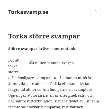
Torkasvamp.se
MENY
OCH
WIDGETS
Torka större svampar
Större svampar kräver mer omtanke
För att
torka
större
och känsligare svampar – Karl Johan m.m. så är det
ännu viktigare att de är felfria eftersom det tar
längre tid att torka. Använd gärna en svamptork.
Ugnen går att torka i, men är energineffektiv och
har sämre luftcirkulation. Det är utbytet av luft som
framförallt torkar svamparna, inte värmen,