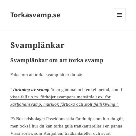
Torkasvamp.se
MENY
OCH
WIDGETS
Svamplänkar
Svamplänkar om att torka svamp
Fakta om att torka svamp hittar du på:
”
Torkning av svamp
är en gammal och enkel metod, som i
vissa fall t.o.m. förhöjer svampens matvärde t.ex. för
karljohansvamp, murklor, fårticka
och
stolt fjällskivling
.”
På Bostadsbolaget Poseidons sida får du tips om hur du gör,
men också hur du kan torka gula trattkantareller i en panna:
Vissa sorter, som Karljohan, trattkantareller och svart