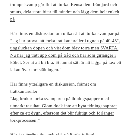
trumpetsvamp går fint att torka. Rensa dem från jord och
smuts, dela stora bitar till mindre och lägg dem helt enkelt
på
Här finns en diskussion om olika sätt att torka svampar på:
”jag har provat att torka trattkantareller i ugnen på 40-45°,
ungsluckan öppen och vist dom blev torra men SVARTA.
Nu har jag trätt upp dom på tråd och har som girlanger i
köket. Ser ut att bli bra. Ett annat sätt är att lägga på t.ex ett
lakan över torkstälningen.”
Här finns ytterligare en diskussion, främst om
trattkantareller:
”Jag brukar torka svamparna på tidningspapper med
utmärkt resultat. Glöm dock inte att byta tidningspappret
efter ca ett dygn, eftersom det blir fuktigt och förlänger
torkprocessen.”
Här är ytterliga tips och råd, på Earth & Soul