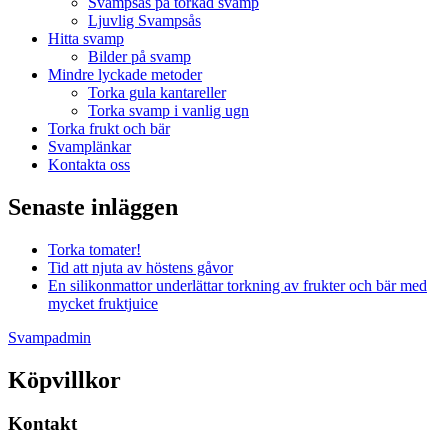
Svampsås på torkad svamp
Ljuvlig Svampsås
Hitta svamp
Bilder på svamp
Mindre lyckade metoder
Torka gula kantareller
Torka svamp i vanlig ugn
Torka frukt och bär
Svamplänkar
Kontakta oss
Senaste inläggen
Torka tomater!
Tid att njuta av höstens gåvor
En silikonmattor underlättar torkning av frukter och bär med
mycket fruktjuice
Svampadmin
Köpvillkor
Kontakt