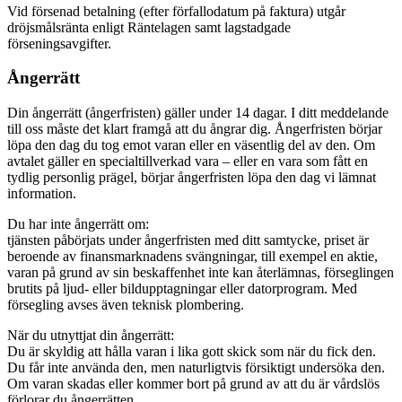
Vid försenad betalning (efter förfallodatum på faktura) utgår
dröjsmålsränta enligt Räntelagen samt lagstadgade
förseningsavgifter.
Ångerrätt
Din ångerrätt (ångerfristen) gäller under 14 dagar. I ditt meddelande
till oss måste det klart framgå att du ångrar dig. Ångerfristen börjar
löpa den dag du tog emot varan eller en väsentlig del av den. Om
avtalet gäller en specialtillverkad vara – eller en vara som fått en
tydlig personlig prägel, börjar ångerfristen löpa den dag vi lämnat
information.
Du har inte ångerrätt om:
tjänsten påbörjats under ångerfristen med ditt samtycke, priset är
beroende av finansmarknadens svängningar, till exempel en aktie,
varan på grund av sin beskaffenhet inte kan återlämnas, förseglingen
brutits på ljud- eller bildupptagningar eller datorprogram. Med
försegling avses även teknisk plombering.
När du utnyttjat din ångerrätt:
Du är skyldig att hålla varan i lika gott skick som när du fick den.
Du får inte använda den, men naturligtvis försiktigt undersöka den.
Om varan skadas eller kommer bort på grund av att du är vårdslös
förlorar du ångerrätten.