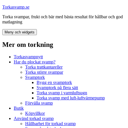
Hoppa
Torkasvamp.se
till
Torka svampar, frukt och bär med bästa resultat för hållbar och god
innehåll
matlagning
Meny och widgets
Mer om torkning
Torkasvampnytt
Har du plockat svamp?
Torka trattkantareller
Torka större svampar
Svamptork
Bygg en svamptork
Svamptork på flera sätt
Torka svamp i varmluftsugn
Torka svamp med luft-luftvärmepump
Förvälla svamp
Butik
Köpvillkor
Använd torkad svamp
Hållbarhet för torkad svamp