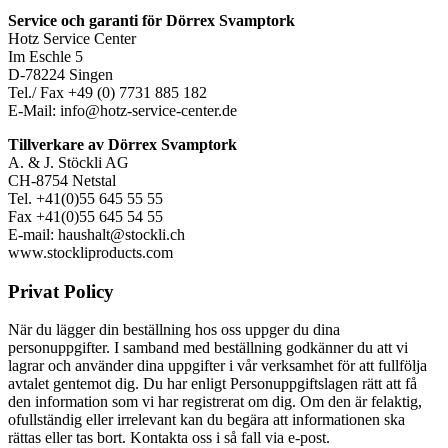
Service och garanti för Dörrex Svamptork
Hotz Service Center
Im Eschle 5
D-78224 Singen
Tel./ Fax +49 (0) 7731 885 182
E-Mail: info@hotz-service-center.de
Tillverkare av Dörrex Svamptork
A. & J. Stöckli AG
CH-8754 Netstal
Tel. +41(0)55 645 55 55
Fax +41(0)55 645 54 55
E-mail: haushalt@stockli.ch
www.stockliproducts.com
Privat Policy
När du lägger din beställning hos oss uppger du dina
personuppgifter. I samband med beställning godkänner du att vi
lagrar och använder dina uppgifter i vår verksamhet för att fullfölja
avtalet gentemot dig. Du har enligt Personuppgiftslagen rätt att få
den information som vi har registrerat om dig. Om den är felaktig,
ofullständig eller irrelevant kan du begära att informationen ska
rättas eller tas bort. Kontakta oss i så fall via e-post.