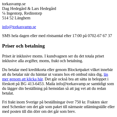
torkasvamp.se
Dag Hedegård & Lars Hedegård
℅ Ingestorp, Redinstorp
514 52 Länghem
info@torkasvamp.se
SMS hela dagen eller med röstsamtal efter 17:00 på 0702-67 67 37
Priser och betalning
Priset är inklusive moms. I kundvagnen ser du det totala priset
inklusive alla avgifter, moms, frakt och betalning.
Du betalar med kreditkorta eller genom Blocketpaket vilket innebär
att du betalar när du hämtar ut varans hos ett ombud nära dig,
läs
mer genom att klicka här
. Det går också bra att sätta in beloppet i
förskott på BG 413-6453. Maila info@torkasvamp.se samtidigt som
du lägger din beställning på hemsidan så att jag vet att du redan
betalat.
Fri frakt inom Sverige på beställningar över 750 kr. Frakten sker
med Schenker om det går som paket till närmaste utlämingställe eller
med posten till din dörr om det går som brev.