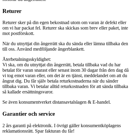
Returer
Returer sker på din egen bekostnad utom om varan är defekt eller
om vi har packat fel. Returer ska skickas som brev eller paket, inte
mot postförskott.
När du utnyttjat din ångerrätt ska du sända eller lämna tillbaka den
till oss. Använd medföljande ångerblankett.
Återbetalningsskyldighet:
Vi ska, om du utnyttjat din ångerrätt, betala tillbaka vad du har
betalat för varan snarast eller senast inom 30 dagar från den dag då
vi tog emot varan eller, om det är en tjänst, meddelandet om att du
ångrat dig. Du får själv betala returkostnaderna när du sänder
tillbaka varan. Vi betalar alltid returkostnaden för att sända tillbaka
så kallade ersättningsvaror.
Se även konsumentverket distansavtalslagen & E-handel.
Garantier och service
2 års garanti på elektronik. I övrigt gäller konsumentköplagens
reklamationsrätt. Spar fakturan du får!