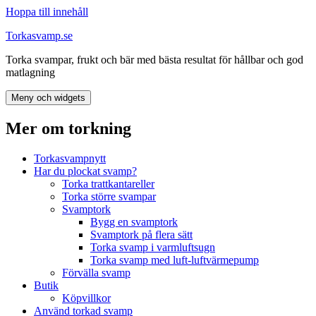
Hoppa till innehåll
Torkasvamp.se
Torka svampar, frukt och bär med bästa resultat för hållbar och god
matlagning
Meny och widgets
Mer om torkning
Torkasvampnytt
Har du plockat svamp?
Torka trattkantareller
Torka större svampar
Svamptork
Bygg en svamptork
Svamptork på flera sätt
Torka svamp i varmluftsugn
Torka svamp med luft-luftvärmepump
Förvälla svamp
Butik
Köpvillkor
Använd torkad svamp