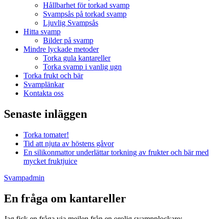
Hållbarhet för torkad svamp
Svampsås på torkad svamp
Ljuvlig Svampsås
Hitta svamp
Bilder på svamp
Mindre lyckade metoder
Torka gula kantareller
Torka svamp i vanlig ugn
Torka frukt och bär
Svamplänkar
Kontakta oss
Senaste inläggen
Torka tomater!
Tid att njuta av höstens gåvor
En silikonmattor underlättar torkning av frukter och bär med
mycket fruktjuice
Svampadmin
En fråga om kantareller
Jag fick en fråga via mejlen från en orolig svampplockare: